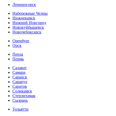
Лениногорск
Набережные Челны
Нижнекамск
Нижний Новгород
Новокуйбышевск
Новочебоксарск
Оренбург
Орск
Пенза
Пермь
Салават
Самара
Саранск
Сарапул
Саратов
Соликамск
Стерлитамак
Сызрань
Тольятти