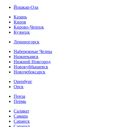
Йошкар-Ола
Казань
Киров
Кирово-Чепецк
Кузнецк
Лениногорск
Набережные Челны
Нижнекамск
Нижний Новгород
Новокуйбышевск
Новочебоксарск
Оренбург
Орск
Пенза
Пермь
Салават
Самара
Саранск
Сарапул