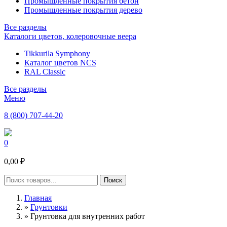
Промышленные покрытия бетон
Промышленные покрытия дерево
Все разделы
Каталоги цветов, колеровочные веера
Tikkurila Symphony
Каталог цветов NCS
RAL Classic
Все разделы
Меню
8 (800) 707-44-20
0
0,00 ₽
Главная
»
Грунтовки
»
Грунтовка для внутренних работ