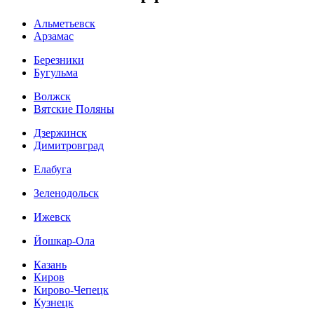
Альметьевск
Арзамас
Березники
Бугульма
Волжск
Вятские Поляны
Дзержинск
Димитровград
Елабуга
Зеленодольск
Ижевск
Йошкар-Ола
Казань
Киров
Кирово-Чепецк
Кузнецк