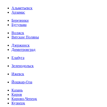
Альметьевск
Арзамас
Березники
Бугульма
Волжск
Вятские Поляны
Дзержинск
Димитровград
Елабуга
Зеленодольск
Ижевск
Йошкар-Ола
Казань
Киров
Кирово-Чепецк
Кузнецк