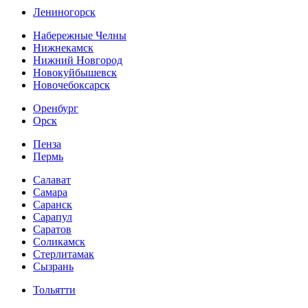
Лениногорск
Набережные Челны
Нижнекамск
Нижний Новгород
Новокуйбышевск
Новочебоксарск
Оренбург
Орск
Пенза
Пермь
Салават
Самара
Саранск
Сарапул
Саратов
Соликамск
Стерлитамак
Сызрань
Тольятти