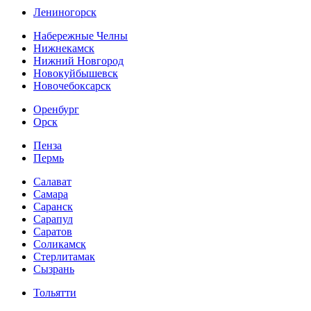
Лениногорск
Набережные Челны
Нижнекамск
Нижний Новгород
Новокуйбышевск
Новочебоксарск
Оренбург
Орск
Пенза
Пермь
Салават
Самара
Саранск
Сарапул
Саратов
Соликамск
Стерлитамак
Сызрань
Тольятти