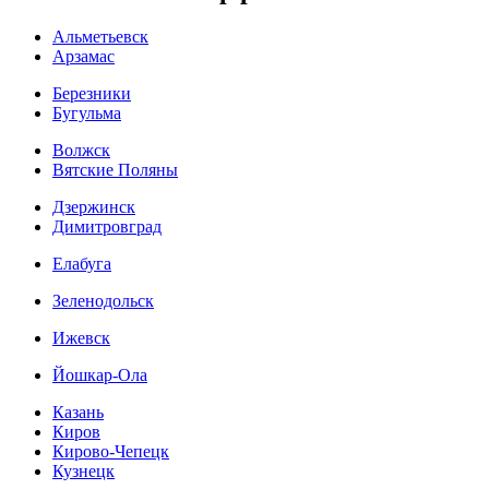
Альметьевск
Арзамас
Березники
Бугульма
Волжск
Вятские Поляны
Дзержинск
Димитровград
Елабуга
Зеленодольск
Ижевск
Йошкар-Ола
Казань
Киров
Кирово-Чепецк
Кузнецк