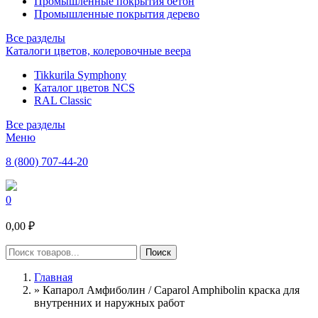
Промышленные покрытия бетон
Промышленные покрытия дерево
Все разделы
Каталоги цветов, колеровочные веера
Tikkurila Symphony
Каталог цветов NCS
RAL Classic
Все разделы
Меню
8 (800) 707-44-20
0
0,00 ₽
Главная
»
Капарол Амфиболин / Caparol Amphibolin краска для
внутренних и наружных работ