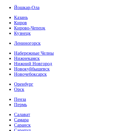
Йошкар-Ола
Казань
Киров
Кирово-Чепецк
Кузнецк
Лениногорск
Набережные Челны
Нижнекамск
Нижний Новгород
Новокуйбышевск
Новочебоксарск
Оренбург
Орск
Пенза
Пермь
Салават
Самара
Саранск
Сарапул