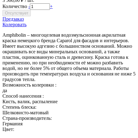
3 566,00 ₽ / шт.
Количество
-
+
Предзаказ
Колеровать
Amphibolin – многоцелевая водоэмульсионная акрилатная
краска немецкого бренда Caparol для фасадов и интерьеров.
Имеет высокую адгезию с большинством оснований. Можно
окрашивать все виды минеральных оснований, а также
пластик, оцинкованную сталь и древесину. Краска готова к
применению, но при необходимости её можно разбавить
водой, но не более 5% от общего объема материала. Работы
производить при температурах воздуха и основания не ниже 5
градусов тепла.
Возможность колеровки :
да
Способ нанесения :
Кисть, валик, распыление
Степень блеска:
Шелковисто-матовый
Страна-производитель:
Германия
Цвет: