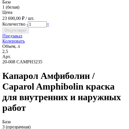
База
1 (белая)
Цена
23 690,00 ₽ / шт.
Количество
-
+
Предзаказ
Колеровать
Объем, л
2,5
Арт.
20-008 CAMPH3235
Капарол Амфиболин /
Caparol Amphibolin краска
для внутренних и наружных
работ
База
3 (прозрачная)