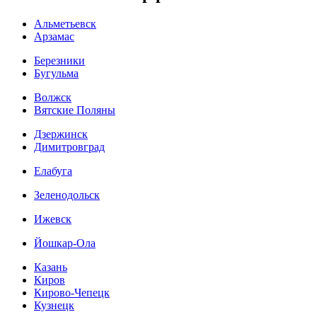
Альметьевск
Арзамас
Березники
Бугульма
Волжск
Вятские Поляны
Дзержинск
Димитровград
Елабуга
Зеленодольск
Ижевск
Йошкар-Ола
Казань
Киров
Кирово-Чепецк
Кузнецк