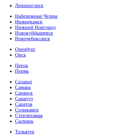
Лениногорск
Набережные Челны
Нижнекамск
Нижний Новгород
Новокуйбышевск
Новочебоксарск
Оренбург
Орск
Пенза
Пермь
Салават
Самара
Саранск
Сарапул
Саратов
Соликамск
Стерлитамак
Сызрань
Тольятти