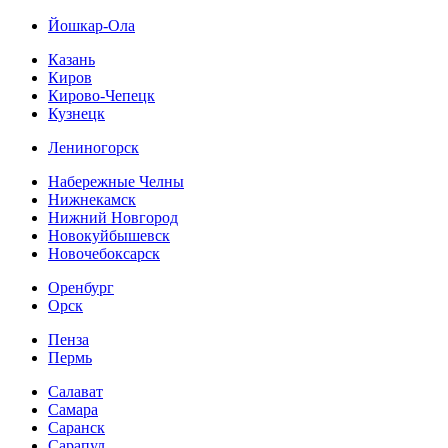
Йошкар-Ола
Казань
Киров
Кирово-Чепецк
Кузнецк
Лениногорск
Набережные Челны
Нижнекамск
Нижний Новгород
Новокуйбышевск
Новочебоксарск
Оренбург
Орск
Пенза
Пермь
Салават
Самара
Саранск
Сарапул