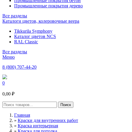
Промышленные покрытия бетон
Промышленные покрытия дерево
Все разделы
Каталоги цветов, колеровочные веера
Tikkurila Symphony
Каталог цветов NCS
RAL Classic
Все разделы
Меню
8 (800) 707-44-20
0
0,00 ₽
Главная
»
Краски для внутренних работ
»
Краска интерьерная
»
Краска для потолка